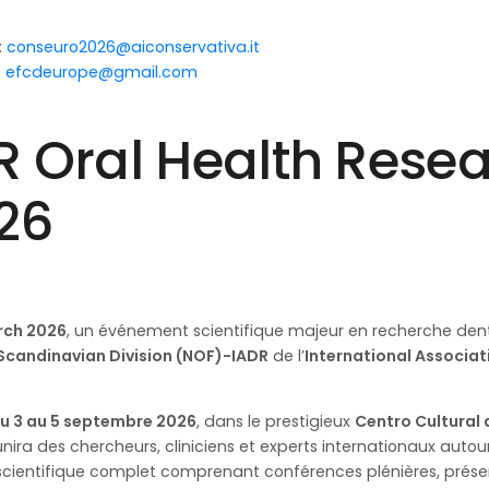
:
conseuro2026@aiconservativa.it
:
efcdeurope@gmail.com
 Oral Health Rese
26
rch 2026
, un événement scientifique majeur en recherche dent
Scandinavian Division (NOF)-IADR
de l’
International Associati
du 3 au 5 septembre 2026
, dans le prestigieux
Centro Cultural
éunira des chercheurs, cliniciens et experts internationaux aut
ientifique complet comprenant conférences plénières, présenta