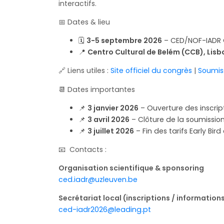
interactifs.
📅 Dates & lieu
🗓
3-5 septembre 2026
– CED/NOF-IADR 
📍
Centro Cultural de Belém (CCB), Lisb
🔗 Liens utiles :
Site officiel du congrès
|
Soumis
📆 Dates importantes
📌
3 janvier 2026
– Ouverture des inscrip
📌
3 avril 2026
– Clôture de la soumission
📌
3 juillet 2026
– Fin des tarifs Early Bir
📧 Contacts :
Organisation scientifique & sponsoring
ced.iadr@uzleuven.be
Secrétariat local (inscriptions / information
ced-iadr2026@leading.pt