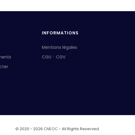
INFORMATIONS
Mentions légales
ments
CGU
-
CGV
cter
© 2020 - 2026
CNEOC
- All Rights Reserved.