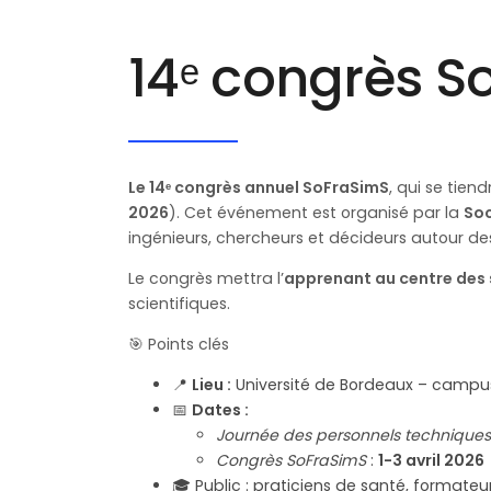
14ᵉ congrès S
Le 14ᵉ congrès annuel SoFraSimS
, qui se tien
2026
). Cet événement est organisé par la
Soc
ingénieurs, chercheurs et décideurs autour d
Le congrès mettra l’
apprenant au centre des 
scientifiques.
🎯 Points clés
📍
Lieu :
Université de Bordeaux – campus
📅
Dates :
Journée des personnels techniques
Congrès SoFraSimS
:
1-3 avril 2026
🎓 Public : praticiens de santé, formateu