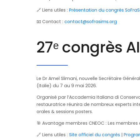
🔗 Liens utiles :
Présentation du congrès SoFra
📧 Contact :
contact@sofrasims.org
27ᵉ congrès 
Le Dr Amel Slimani, nouvelle Secrétaire Généra
(Italie) du 7 au 9 mai 2026.
Organisé par l’Accademia Italiana di Conserv
restauratrice réunira de nombreux experts i
orales & sessions posters.
🎯 Avantage membres CNEOC : Les membres du CN
🔗 Liens utiles :
Site officiel du congrès
|
Progr